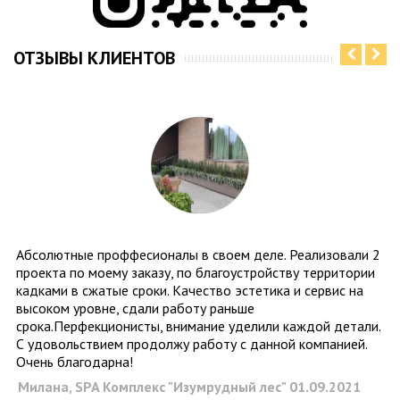
ОТЗЫВЫ КЛИЕНТОВ
Добрый день! Сегодня был ландшафтный дизайнер,
прогноз положительный по перезимовке туй) И
многолетников. Ждём когда оттает земляной ком. Сами
кадки в местах соединений угловых идеально
перезимовали, пока не повело их и не рассохлись. Окраска
тоже идеально перезимовала.
Светлана, sgun_
25.03.2021