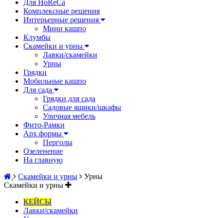
Для HoReCa
Комплексные решения
Интерьерные решения
Мини кашпо
Клумбы
Скамейки и урны
Лавки/скамейки
Урны
Грядки
Мобильные кашпо
Для сада
Грядки для сада
Садовые ящики/шкафы
Уличная мебель
Фито-Рамки
Арх формы
Перголы
Озеленение
На главную
Скамейки и урны
Урны
Скамейки и урны
КЕЙСЫ
Лавки/скамейки