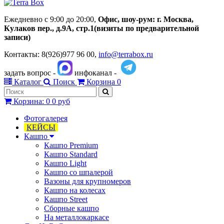
Ежедневно с 9:00 до 20:00,
Офис, шоу-рум:
г.
Москва,
Кулаков пер., д.
9А, стр.1
(визиты по предварительной
записи)
Контакты: 8(926)977 96 00,
info@terrabox.ru
задать вопрос -
инфоканал -
Каталог
Поиск
Корзина
0
Корзина
:
0
0 руб
Фотогалерея
КЕЙСЫ
Кашпо
Кашпо Premium
Кашпо Standard
Кашпо Light
Кашпо со шпалерой
Вазоны для крупномеров
Кашпо на колесах
Кашпо Street
Сборные кашпо
На металлокаркасе