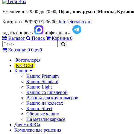
Ежедневно с 9:00 до 20:00,
Офис, шоу-рум:
г.
Москва, Кулаков 
Контакты: 8(926)977 96 00,
info@terrabox.ru
задать вопрос -
инфоканал -
Каталог
Поиск
Корзина
0
Корзина
:
0
0 руб
Фотогалерея
КЕЙСЫ
Кашпо
Кашпо Premium
Кашпо Standard
Кашпо Light
Кашпо со шпалерой
Вазоны для крупномеров
Кашпо на колесах
Кашпо Street
Сборные кашпо
На металлокаркасе
Для HoReCa
Комплексные решения