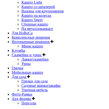
Кашпо Light
Кашпо со шпалерой
Вазоны для крупномеров
Кашпо на колесах
Кашпо Street
Сборные кашпо
На металлокаркасе
Для HoReCa
Комплексные решения
Интерьерные решения
Мини кашпо
Клумбы
Скамейки и урны
Лавки/скамейки
Урны
Грядки
Мобильные кашпо
Для сада
Грядки для сада
Садовые ящики/шкафы
Уличная мебель
Фито-Рамки
Арх формы
Перголы