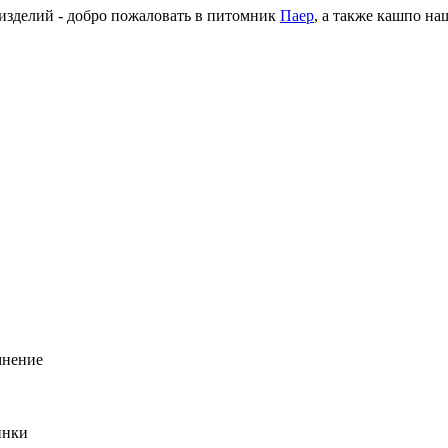
 изделий - добро пожаловать в питомник
Паер
, а также кашпо н
мнение
инки