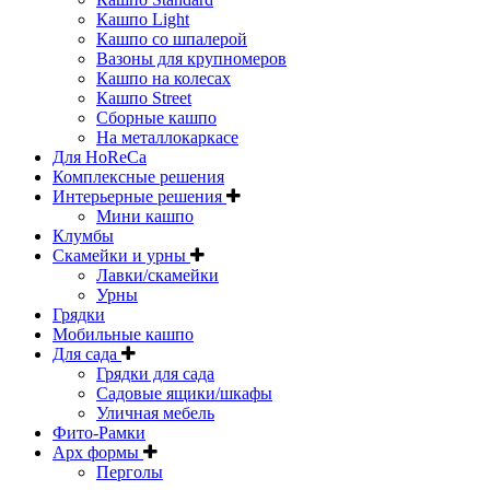
Кашпо Light
Кашпо со шпалерой
Вазоны для крупномеров
Кашпо на колесах
Кашпо Street
Сборные кашпо
На металлокаркасе
Для HoReCa
Комплексные решения
Интерьерные решения
Мини кашпо
Клумбы
Скамейки и урны
Лавки/скамейки
Урны
Грядки
Мобильные кашпо
Для сада
Грядки для сада
Садовые ящики/шкафы
Уличная мебель
Фито-Рамки
Арх формы
Перголы