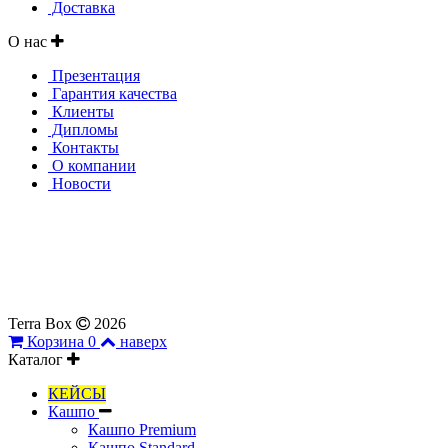
Доставка
О нас
Презентация
Гарантия качества
Клиенты
Дипломы
Контакты
О компании
Новости
Все материалы, представленные на сайте, являются
собственностью ИП Найденовой Л.В. и партнеров.
Копирование и публичное распространение материалов,
в т.ч. в рекламных целях, не может быть использовано без
согласия правообладателей.
Terra Box
2026
Корзина
0
наверх
Каталог
КЕЙСЫ
Кашпо
Кашпо Premium
Кашпо Standard