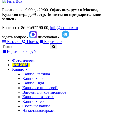
Ежедневно с 9:00 до 20:00,
Офис, шоу-рум:
г.
Москва,
Кулаков пер., д.
9А, стр.1
(визиты по предварительной
записи)
Контакты: 8(926)977 96 00,
info@terrabox.ru
задать вопрос -
инфоканал -
Каталог
Поиск
Корзина
0
Корзина
:
0
0 руб
Фотогалерея
КЕЙСЫ
Кашпо
Кашпо Premium
Кашпо Standard
Кашпо Light
Кашпо со шпалерой
Вазоны для крупномеров
Кашпо на колесах
Кашпо Street
Сборные кашпо
На металлокаркасе