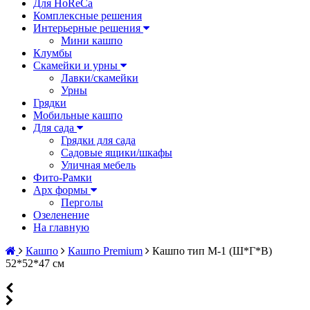
Для HoReCa
Комплексные решения
Интерьерные решения
Мини кашпо
Клумбы
Скамейки и урны
Лавки/скамейки
Урны
Грядки
Мобильные кашпо
Для сада
Грядки для сада
Садовые ящики/шкафы
Уличная мебель
Фито-Рамки
Арх формы
Перголы
Озеленение
На главную
Кашпо
Кашпо Premium
Кашпо тип М-1 (Ш*Г*В)
52*52*47 см