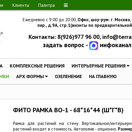
ии
Клиенты
Палитра
Ежедневно с 9:00 до 20:00,
Офис, шоу-рум:
г.
Москва,
пер., д.
9А, стр.1
(визиты по предварительной
Контакты: 8(926)977 96 00,
info@terra
задать вопрос -
инфоканал
A
КОМПЛЕКСНЫЕ РЕШЕНИЯ
ИНТЕРЬЕРНЫЕ РЕШЕНИЯ
МКИ
АРХ ФОРМЫ
ОЗЕЛЕНЕНИЕ
НА ГЛАВНУЮ
ФИТО РАМКА ВО-1 - 68*16*44 (Ш*Г*В)
Рамка для растений на стену. Вертикальное/интерьер
растений входят в стоимость. Автополив - опционно.
Размер