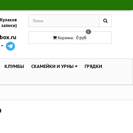
 Кулаков
 записи)
0
box.ru
0 руб
Корзина
:
 -
КЛУМБЫ
СКАМЕЙКИ И УРНЫ
ГРЯДКИ
9