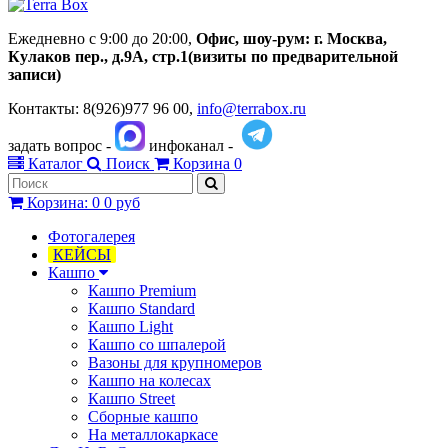
Ежедневно с 9:00 до 20:00,
Офис, шоу-рум:
г.
Москва,
Кулаков пер., д.
9А, стр.1
(визиты по предварительной
записи)
Контакты: 8(926)977 96 00,
info@terrabox.ru
задать вопрос -
инфоканал -
Каталог
Поиск
Корзина
0
Корзина
:
0
0 руб
Фотогалерея
КЕЙСЫ
Кашпо
Кашпо Premium
Кашпо Standard
Кашпо Light
Кашпо со шпалерой
Вазоны для крупномеров
Кашпо на колесах
Кашпо Street
Сборные кашпо
На металлокаркасе