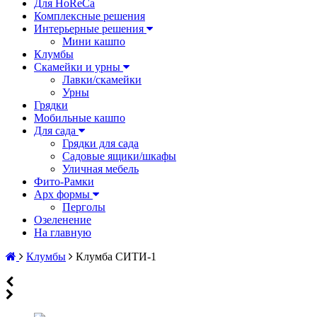
Для HoReCa
Комплексные решения
Интерьерные решения
Мини кашпо
Клумбы
Скамейки и урны
Лавки/скамейки
Урны
Грядки
Мобильные кашпо
Для сада
Грядки для сада
Садовые ящики/шкафы
Уличная мебель
Фито-Рамки
Арх формы
Перголы
Озеленение
На главную
Клумбы
Клумба СИТИ-1