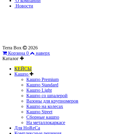
О компании
Новости
Все материалы, представленные на сайте, являются
собственностью ИП Найденовой Л.В. и партнеров.
Копирование и публичное распространение материалов,
в т.ч. в рекламных целях, не может быть использовано без
согласия правообладателей.
Terra Box
2026
Корзина
0
наверх
Каталог
КЕЙСЫ
Кашпо
Кашпо Premium
Кашпо Standard
Кашпо Light
Кашпо со шпалерой
Вазоны для крупномеров
Кашпо на колесах
Кашпо Street
Сборные кашпо
На металлокаркасе
Для HoReCa
Комплексные решения