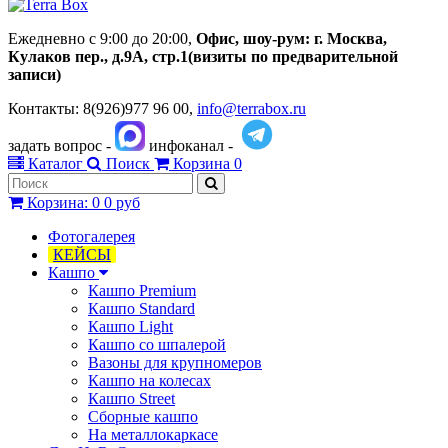
Ежедневно с 9:00 до 20:00,
Офис, шоу-рум:
г.
Москва,
Кулаков пер., д.
9А, стр.1
(визиты по предварительной
записи)
Контакты: 8(926)977 96 00,
info@terrabox.ru
задать вопрос -
инфоканал -
Каталог
Поиск
Корзина
0
Корзина
:
0
0 руб
Фотогалерея
КЕЙСЫ
Кашпо
Кашпо Premium
Кашпо Standard
Кашпо Light
Кашпо со шпалерой
Вазоны для крупномеров
Кашпо на колесах
Кашпо Street
Сборные кашпо
На металлокаркасе