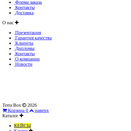
Форма заказа
Контакты
Доставка
О нас
Презентация
Гарантия качества
Клиенты
Дипломы
Контакты
О компании
Новости
Все материалы, представленные на сайте, являются
собственностью ИП Найденовой Л.В. и партнеров.
Копирование и публичное распространение материалов,
в т.ч. в рекламных целях, не может быть использовано без
согласия правообладателей.
Terra Box
2026
Корзина
0
наверх
Каталог
КЕЙСЫ
Кашпо