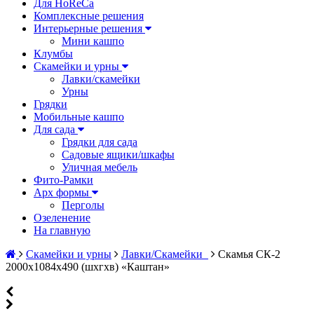
Для HoReCa
Комплексные решения
Интерьерные решения
Мини кашпо
Клумбы
Скамейки и урны
Лавки/скамейки
Урны
Грядки
Мобильные кашпо
Для сада
Грядки для сада
Садовые ящики/шкафы
Уличная мебель
Фито-Рамки
Арх формы
Перголы
Озеленение
На главную
Скамейки и урны
Лавки/Скамейки_
Скамья СК-2
2000х1084х490 (шхгхв) «Каштан»