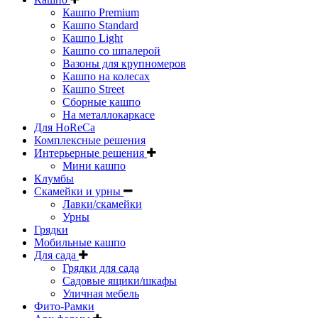
Кашпо Premium
Кашпо Standard
Кашпо Light
Кашпо со шпалерой
Вазоны для крупномеров
Кашпо на колесах
Кашпо Street
Сборные кашпо
На металлокаркасе
Для HoReCa
Комплексные решения
Интерьерные решения
Мини кашпо
Клумбы
Скамейки и урны
Лавки/скамейки
Урны
Грядки
Мобильные кашпо
Для сада
Грядки для сада
Садовые ящики/шкафы
Уличная мебель
Фито-Рамки