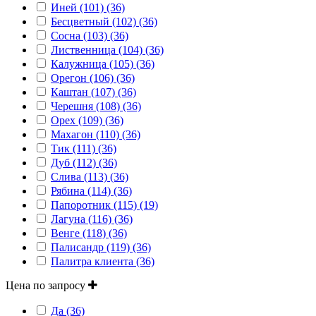
Иней (101) (36)
Бесцветный (102) (36)
Сосна (103) (36)
Лиственница (104) (36)
Калужница (105) (36)
Орегон (106) (36)
Каштан (107) (36)
Черешня (108) (36)
Орех (109) (36)
Махагон (110) (36)
Тик (111) (36)
Дуб (112) (36)
Слива (113) (36)
Рябина (114) (36)
Папоротник (115) (19)
Лагуна (116) (36)
Венге (118) (36)
Палисандр (119) (36)
Палитра клиента (36)
Цена по запросу
Да (36)