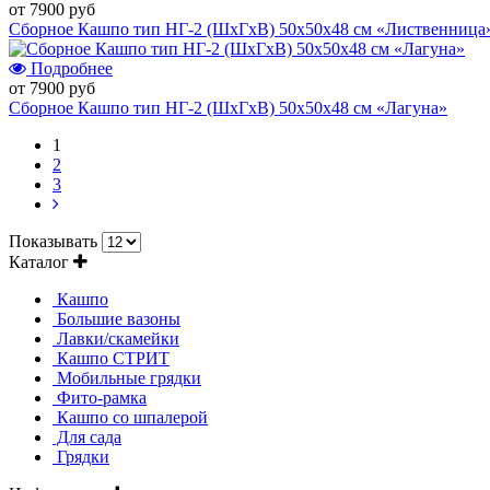
от 7900 руб
Сборное Кашпо тип НГ-2 (ШхГхВ) 50х50х48 см «Лиственница
Подробнее
от 7900 руб
Сборное Кашпо тип НГ-2 (ШхГхВ) 50х50х48 см «Лагуна»
1
2
3
Показывать
Каталог
Кашпо
Большие вазоны
Лавки/скамейки
Кашпо СТРИТ
Мобильные грядки
Фито-рамка
Кашпо со шпалерой
Для сада
Грядки