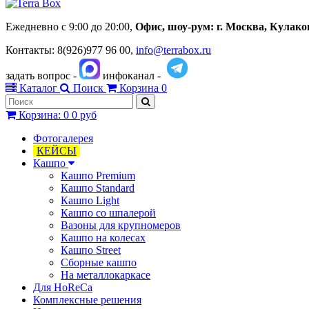
Ежедневно с 9:00 до 20:00,
Офис, шоу-рум:
г.
Москва, Кулаков 
Контакты: 8(926)977 96 00,
info@terrabox.ru
задать вопрос -
инфоканал -
Каталог
Поиск
Корзина
0
Корзина
:
0
0 руб
Фотогалерея
КЕЙСЫ
Кашпо
Кашпо Premium
Кашпо Standard
Кашпо Light
Кашпо со шпалерой
Вазоны для крупномеров
Кашпо на колесах
Кашпо Street
Сборные кашпо
На металлокаркасе
Для HoReCa
Комплексные решения