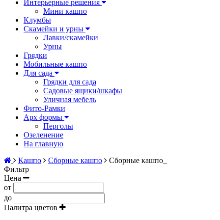
Интерьерные решения
Мини кашпо
Клумбы
Скамейки и урны
Лавки/скамейки
Урны
Грядки
Мобильные кашпо
Для сада
Грядки для сада
Садовые ящики/шкафы
Уличная мебель
Фито-Рамки
Арх формы
Перголы
Озеленение
На главную
Кашпо
Сборные кашпо
Сборные кашпо_
Фильтр
Цена
от
до
Палитра цветов