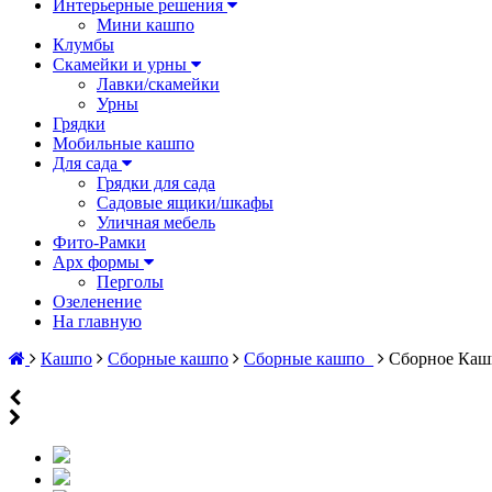
Интерьерные решения
Мини кашпо
Клумбы
Скамейки и урны
Лавки/скамейки
Урны
Грядки
Мобильные кашпо
Для сада
Грядки для сада
Садовые ящики/шкафы
Уличная мебель
Фито-Рамки
Арх формы
Перголы
Озеленение
На главную
Кашпо
Сборные кашпо
Сборные кашпо_
Сборное Каш