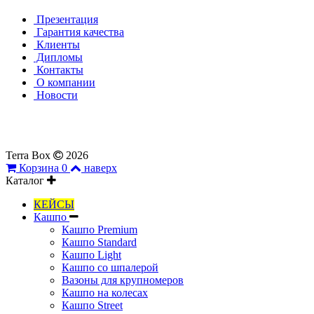
Презентация
Гарантия качества
Клиенты
Дипломы
Контакты
О компании
Новости
Все материалы, представленные на сайте, являются собствен
не может быть использовано без согласия правообладателей.
Terra Box
2026
Корзина
0
наверх
Каталог
КЕЙСЫ
Кашпо
Кашпо Premium
Кашпо Standard
Кашпо Light
Кашпо со шпалерой
Вазоны для крупномеров
Кашпо на колесах
Кашпо Street