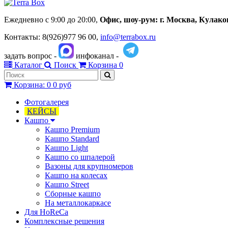
Ежедневно с 9:00 до 20:00,
Офис, шоу-рум:
г.
Москва, Кулаков 
Контакты: 8(926)977 96 00,
info@terrabox.ru
задать вопрос -
инфоканал -
Каталог
Поиск
Корзина
0
Корзина
:
0
0 руб
Фотогалерея
КЕЙСЫ
Кашпо
Кашпо Premium
Кашпо Standard
Кашпо Light
Кашпо со шпалерой
Вазоны для крупномеров
Кашпо на колесах
Кашпо Street
Сборные кашпо
На металлокаркасе
Для HoReCa
Комплексные решения